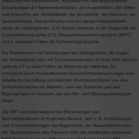
Abklärung von traumatischen, entzündlichen und degenerativen
Erkrankungen der Nasennebenhöhlen, der Augenhöhlen, des Mittel-
und Innenohrs, der Schädelbasis, der Mundhöhle, des Rachens, der
Speicheldrüsen, des Kehlkopfes und der übrigen Halsweichteile
sowie des Kiefergelenks. Zum Einsatz kommen in der Diagnostik die
Computertomographie (CT), Magnetresonanztomographie (MRT)
und in speziellen Fällen die Katheterangiographie.
Für Patient:innen mit Verletzungen des Mittelgesichts, der Augen,
der Schädelbasis oder mit Tumorerkrankungen im Kopf-Hals-Bereich
stellt die CT in vielen Fällen die Methode der Wahl dar. Sie
ermöglicht durch hochauflösende Dünnschichtuntersuchungen eine
detaillierte Darstellung von kleinsten Knochenstrukturen wie den
Gehörknöchelchen im Mittelohr, oder der Schnecke und den
Bogengängen im Innenohr, die das Hör- und Gleichgewichtsorgan
bilden.
Die MRT wird überwiegend bei Erkrankungen von
Weichteilstrukturen im Kopf-Hals-Bereich, also z. B. Entzündungen
und Tumorerkrankungen der Augenhöhle, der Nasennebenhöhlen,
der Speicheldrüsen, des Rachens oder des Kehlkopfes eingesetzt.
MRT-Techniken wie die Diffusion oder Perfusion und die MR-