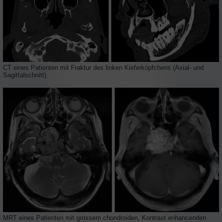
CT eines Patienten mit Fraktur des linken Kieferköpfchens (Axial- und
Sagittalschnitt).
MRT eines Patienten mit grossem chondroiden, Kontrast enhancenden