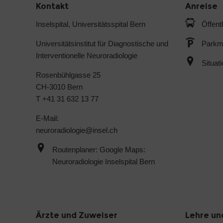
Kontakt
Anreise
Inselspital, Universitätsspital Bern
Öffent
Universitätsinstitut für Diagnostische und
Parkmö
Interventionelle Neuroradiologie
Situat
Rosenbühlgasse 25
CH-3010 Bern
T +41 31 632 13 77
E-Mail:
neuroradiologie@
insel.ch
Routenplaner: Google Maps:
Neuroradiologie Inselspital Bern
Ärzte und Zuweiser
Lehre un