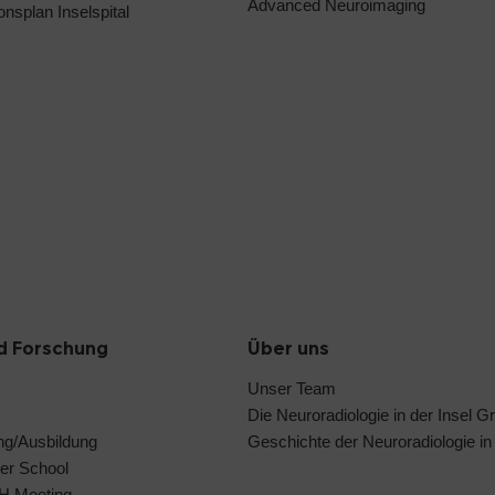
Advanced Neuroimaging
ionsplan Inselspital
d Forschung
Über uns
Unser Team
Die Neuroradiologie in der Insel G
ng/Ausbildung
Geschichte der Neuroradiologie in
er School
IH Meeting