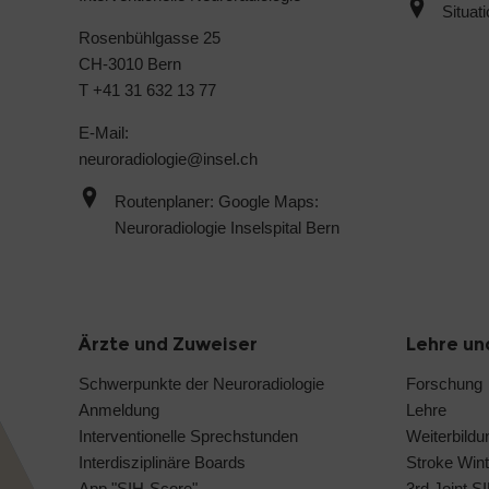
Situat
Rosenbühlgasse 25
CH-3010 Bern
T +41 31 632 13 77
E-Mail:
neuroradiologie@
insel.ch
Routenplaner: Google Maps:
Neuroradiologie Inselspital Bern
Ärzte und Zuweiser
Lehre un
Schwerpunkte der Neuroradiologie
Forschung
Anmeldung
Lehre
Interventionelle Sprechstunden
Weiterbildu
Interdisziplinäre Boards
Stroke Wint
App "SIH-Score"
3rd Joint S