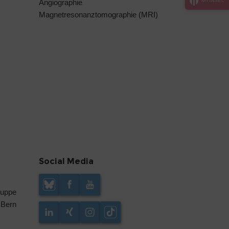
MYINSEL
Angiographie
Magnetresonanztomographie (MRI)
Social Media
ruppe
 Bern