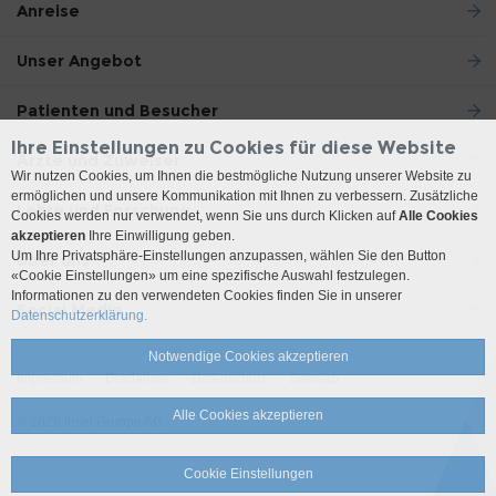
Anreise
Unser Angebot
Patienten und Besucher
Ihre Einstellungen zu Cookies für diese Website
Ärzte und Zuweiser
Wir nutzen Cookies, um Ihnen die bestmögliche Nutzung unserer Website zu
ermöglichen und unsere Kommunikation mit Ihnen zu verbessern. Zusätzliche
Lehre und Forschung
Cookies werden nur verwendet, wenn Sie uns durch Klicken auf
Alle Cookies
akzeptieren
Ihre Einwilligung geben.
Um Ihre Privatsphäre-Einstellungen anzupassen, wählen Sie den Button
Über uns
«Cookie Einstellungen» um eine spezifische Auswahl festzulegen.
Informationen zu den verwendeten Cookies finden Sie in unserer
Social Media
Datenschutzerklärung.
Notwendige Cookies akzeptieren
Impressum
Disclaimer
Datenschutz
Sitemap
Alle Cookies akzeptieren
© 2026 Insel Gruppe AG
Cookie Einstellungen