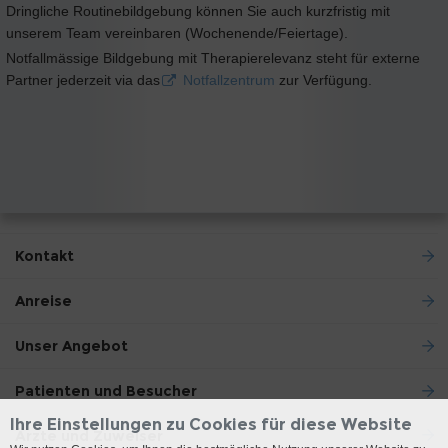
Dringliche Routinebildgebung können Sie auch kurzfristig mit
unserem Team vereinbaren (Wochenende/Feiertage).
Notfallmässige Bildgebung mit Therapierelevanz steht für externe
Partner jederzeit via das
Notfallzentrum
zur Verfügung.
Kontakt
Anreise
Unser Angebot
Patienten und Besucher
Ihre Einstellungen zu Cookies für diese Website
Ärzte und Zuweiser