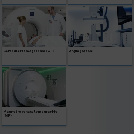
Angiographie
Computertomographie (CT)
Magnetresonanztomographie
(MR)