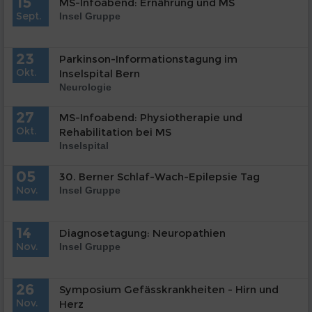
15
MS-Infoabend: Ernährung und MS
Sept.
Insel Gruppe
23
Parkinson-Informationstagung im
Okt.
Inselspital Bern
Neurologie
27
MS-Infoabend: Physiotherapie und
Okt.
Rehabilitation bei MS
Inselspital
05
30. Berner Schlaf-Wach-Epilepsie Tag
Nov.
Insel Gruppe
14
Diagnosetagung: Neuropathien
Nov.
Insel Gruppe
26
Symposium Gefässkrankheiten - Hirn und
Nov.
Herz