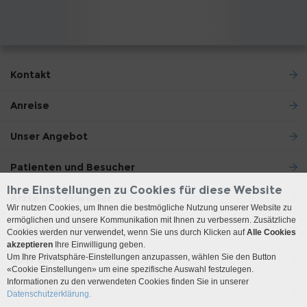
Kontakt
Anreise
Unser Angebot
Patienten und Besucher
Ihre Einstellungen zu Cookies für diese Website
Ärzte und Zuweiser
Wir nutzen Cookies, um Ihnen die bestmögliche Nutzung unserer Website zu
ermöglichen und unsere Kommunikation mit Ihnen zu verbessern. Zusätzliche
Lehre und Forschung
Cookies werden nur verwendet, wenn Sie uns durch Klicken auf
Alle Cookies
akzeptieren
Ihre Einwilligung geben.
Um Ihre Privatsphäre-Einstellungen anzupassen, wählen Sie den Button
Über uns
«Cookie Einstellungen» um eine spezifische Auswahl festzulegen.
Informationen zu den verwendeten Cookies finden Sie in unserer
Social Media
Datenschutzerklärung.