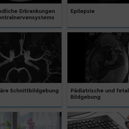
ndliche Erkrankungen
Epilepsie
entralnervensystems
läre Schnittbildgebung
Pädiatrische und feta
Bildgebung