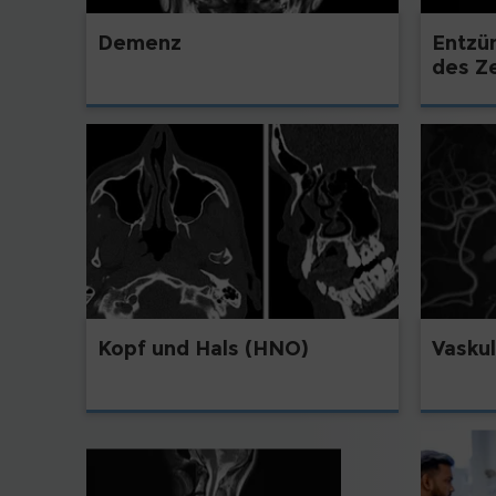
Demenz
Entzü
des Z
Kopf und Hals (HNO)
Vasku