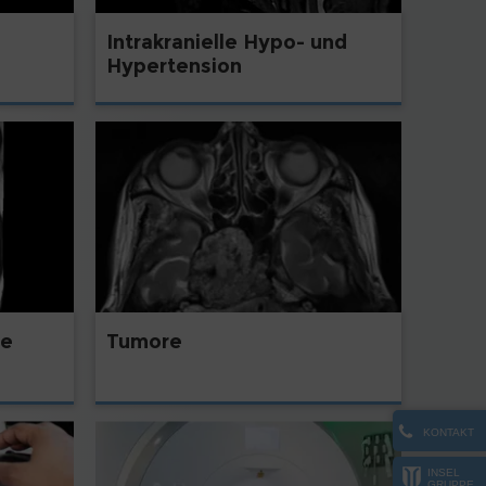
Intrakranielle Hypo- und
Hypertension
Tumore
le
KONTAKT
INSEL
GRUPPE