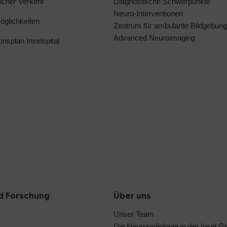
licher Verkehr
Diagnostische Schwerpunkte
Neuro-Interventionen
glichkeiten
Zentrum für ambulante Bildgebung
Advanced Neuroimaging
ionsplan Inselspital
d Forschung
Über uns
Unser Team
Die Neuroradiologie in der Insel G