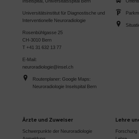
Inselspital, Universitätsspital Bern
Öffent
Universitätsinstitut für Diagnostische und
Parkmö
Interventionelle Neuroradiologie
Situat
Rosenbühlgasse 25
CH-3010 Bern
T +41 31 632 13 77
E-Mail:
neuroradiologie@
insel.ch
Routenplaner: Google Maps:
Neuroradiologie Inselspital Bern
Ärzte und Zuweiser
Lehre un
Schwerpunkte der Neuroradiologie
Forschung
Anmeldung
Lehre