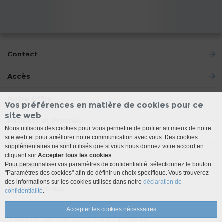
Contact
Accès
Notre Offre
Vos préférences en matière de cookies pour ce
site web
Patients et Proches
Nous utilisons des cookies pour vous permettre de profiter au mieux de notre
site web et pour améliorer notre communication avec vous. Des cookies
Médecins et médecins référants
supplémentaires ne sont utilisés que si vous nous donnez votre accord en
cliquant sur
Accepter tous les cookies
.
Pour personnaliser vos paramètres de confidentialité, sélectionnez le bouton
Sur nous
"Paramètres des cookies" afin de définir un choix spécifique. Vous trouverez
des informations sur les cookies utilisés dans notre
déclaration de
Médias sociaux
confidentialité
.
Accepter les cookies nécessaires
[Translate to Französisch:] Impressum
Disclaimer