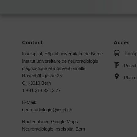
Contact
Accès
Inselspital, Hôpital universitaire de Berne
Transp
Institut universitaire de neuroradiologie
Possib
diagnostique et interventionnelle
Rosenbühlgasse 25
Plan d
CH-3010 Bern
T +41 31 632 13 77
E-Mail:
neuroradiologie@
insel.ch
Routenplaner: Google Maps:
Neuroradiologie Inselspital Bern