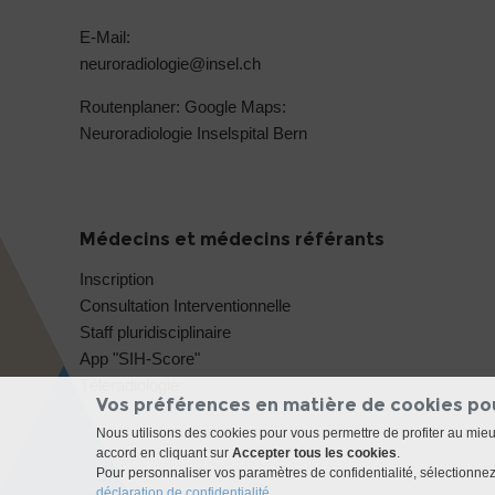
E-Mail:
neuroradiologie@
insel.ch
Routenplaner: Google Maps:
Neuroradiologie Inselspital Bern
Médecins et médecins référants
Inscription
Consultation Interventionnelle
Staff pluridisciplinaire
App "SIH-Score"
Téléradiologie
Vos préférences en matière de cookies po
Nous utilisons des cookies pour vous permettre de profiter au mie
accord en cliquant sur
Accepter tous les cookies
.
Pour personnaliser vos paramètres de confidentialité, sélectionnez 
déclaration de confidentialité
.