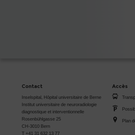
Contact
Accès
Inselspital, Hôpital universitaire de Berne
Transp
Institut universitaire de neuroradiologie
Possib
diagnostique et interventionnelle
Rosenbühlgasse 25
Plan d
CH-3010 Bern
T +41 31 632 13 77