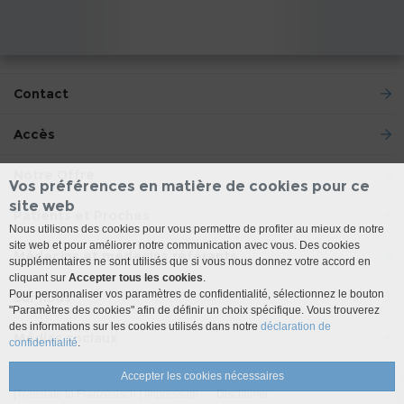
Contact
Accès
Notre Offre
Vos préférences en matière de cookies pour ce
site web
Patients et Proches
Nous utilisons des cookies pour vous permettre de profiter au mieux de notre
site web et pour améliorer notre communication avec vous. Des cookies
Médecins et médecins référants
supplémentaires ne sont utilisés que si vous nous donnez votre accord en
cliquant sur
Accepter tous les cookies
.
Pour personnaliser vos paramètres de confidentialité, sélectionnez le bouton
Sur nous
"Paramètres des cookies" afin de définir un choix spécifique. Vous trouverez
des informations sur les cookies utilisés dans notre
déclaration de
Médias sociaux
confidentialité
.
Accepter les cookies nécessaires
[Translate to Französisch:] Impressum
Disclaimer