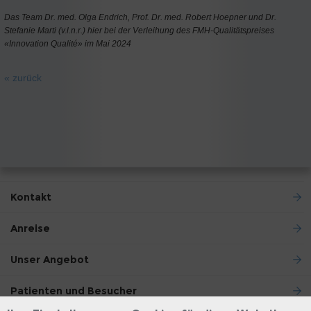
Das Team Dr. med. Olga Endrich, Prof. Dr. med. Robert Hoepner und Dr.
Stefanie Marti (v.l.n.r.) hier bei der Verleihung des FMH-Qualitätspreises
«Innovation Qualité» im Mai 2024
« zurück
Kontakt
Anreise
Unser Angebot
Patienten und Besucher