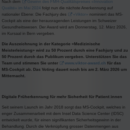
Nach dem
Gewinn des FMH-Qualitätspreises «Innovation
Qualité» im Mai 2024
folgt nun die nächste Anerkennung auf
nationaler Ebene: Die Fachjury des
«Viktor»
nominiert das MS-
Cockpit als eine der herausragenden Leistungen im Schweizer
Gesundheitswesen. Der Award wird am Donnerstag, 12. März 2026,
im Kursaal in Bern vergeben.
Die Auszeichnung in der Kategorie «Medizinische
Meisterleistung» wird zu 50 Prozent durch eine Fachjury und zu
50 Prozent durch das Publikum vergeben. Unterstützen Sie das
Team und stimmen Sie unter
www.viktor-award.ch
für das
MS-Cockpit ab. Das Voting dauert noch bis am 2. März 2026 um
Mitternacht.
Digitale Früherkennung für mehr Sicherheit für Patient:innen
Seit seinem Launch im Jahr 2018 sorgt das MS-Cockpit, welches in
enger Zusammenarbeit mit dem Insel Data Science Center (IDSC)
entwickelt wurde, für einen signifikanten Sicherheitsgewinn in der
Behandlung. Durch die Verknüpfung grosser Datenmengen aus