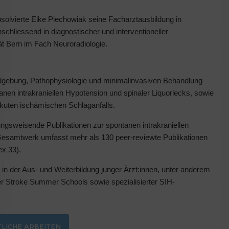
solvierte Eike Piechowiak seine Facharztausbildung in
schliessend in diagnostischer und interventioneller
ität Bern im Fach Neuroradiologie.
ldgebung, Pathophysiologie und minimalinvasiven Behandlung
anen intrakraniellen Hypotension und spinaler Liquorlecks, sowie
kuten ischämischen Schlaganfalls.
ngsweisende Publikationen zur spontanen intrakraniellen
Gesamtwerk umfasst mehr als 130 peer-reviewte Publikationen
ex 33).
in der Aus- und Weiterbildung junger Ärzt:innen, unter anderem
aler Stroke Summer Schools sowie spezialisierter SIH-
TLICHE ARBEITEN