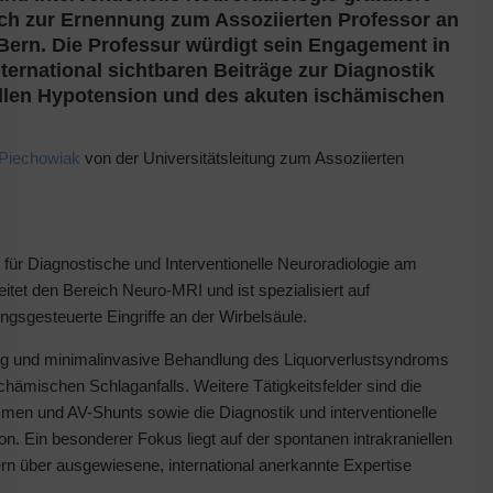
ich zur Ernennung zum Assoziierten Professor an
 Bern. Die Professur würdigt sein Engagement in
ternational sichtbaren Beiträge zur Diagnostik
llen Hypotension und des akuten ischämischen
 Piechowiak
von der Universitätsleitung zum Assoziierten
t für Diagnostische und Interventionelle Neuroradiologie am
 leitet den Bereich Neuro-MRI und ist spezialisiert auf
ngsgesteuerte Eingriffe an der Wirbelsäule.
ng und minimalinvasive Behandlung des Liquorverlustsyndroms
schämischen Schlaganfalls. Weitere Tätigkeitsfelder sind die
smen und AV-Shunts sowie die Diagnostik und interventionelle
on. Ein besonderer Fokus liegt auf der spontanen intrakraniellen
ern über ausgewiesene, international anerkannte Expertise