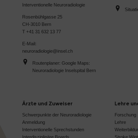
Interventionelle Neuroradiologie
Situat
Rosenbühlgasse 25
CH-3010 Bern
T +41 31 632 13 77
E-Mail:
neuroradiologie@
insel.ch
Routenplaner: Google Maps:
Neuroradiologie Inselspital Bern
Ärzte und Zuweiser
Lehre un
Schwerpunkte der Neuroradiologie
Forschung
Anmeldung
Lehre
Interventionelle Sprechstunden
Weiterbildu
Interdisziplinäre Boards
Stroke Wint