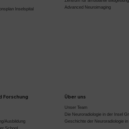
Zentrum für ambulante Bildgebung
Advanced Neuroimaging
ionsplan Inselspital
d Forschung
Über uns
Unser Team
Die Neuroradiologie in der Insel G
ng/Ausbildung
Geschichte der Neuroradiologie in
er School