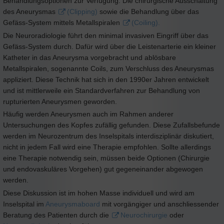
Behandlungsoptionen zur Verfügung: Die chirurgische Ausschaltung
des Aneurysmas
(Clipping)
sowie die Behandlung über das
Gefäss-System mittels Metallspiralen
(Coiling).
Die Neuroradiologie führt den minimal invasiven Eingriff über das
Gefäss-System durch. Dafür wird über die Leistenarterie ein kleiner
Katheter in das Aneurysma vorgebracht und ablösbare
Metallspiralen, sogenannte Coils, zum Verschluss des Aneurysmas
appliziert. Diese Technik hat sich in den 1990er Jahren entwickelt
und ist mittlerweile ein Standardverfahren zur Behandlung von
rupturierten Aneurysmen geworden.
Häufig werden Aneurysmen auch im Rahmen anderer
Untersuchungen des Kopfes zufällig gefunden. Diese Zufallsbefunde
werden im Neurozentrum des Inselspitals interdisziplinär diskutiert,
nicht in jedem Fall wird eine Therapie empfohlen. Sollte allerdings
eine Therapie notwendig sein, müssen beide Optionen (Chirurgie
und endovaskuläres Vorgehen) gut gegeneinander abgewogen
werden.
Diese Diskussion ist im hohen Masse individuell und wird am
Inselspital im
Aneurysmaboard
mit vorgängiger und anschliessender
Beratung des Patienten durch die
Neurochirurgie
oder