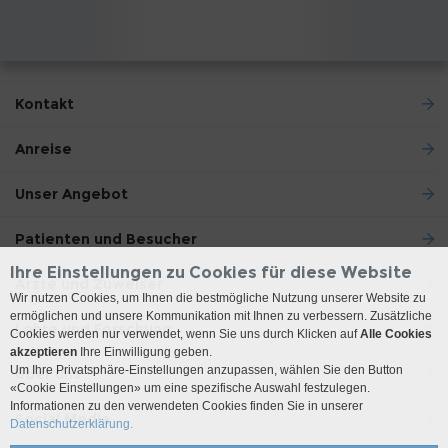
Kontakt
Anreise
Unser Angebot
Patienten und Besucher
Ihre Einstellungen zu Cookies für diese Website
Ärzte und Zuweiser
Wir nutzen Cookies, um Ihnen die bestmögliche Nutzung unserer Website zu
ermöglichen und unsere Kommunikation mit Ihnen zu verbessern. Zusätzliche
Lehre und Forschung
Cookies werden nur verwendet, wenn Sie uns durch Klicken auf
Alle Cookies
akzeptieren
Ihre Einwilligung geben.
Um Ihre Privatsphäre-Einstellungen anzupassen, wählen Sie den Button
Über uns
«Cookie Einstellungen» um eine spezifische Auswahl festzulegen.
Informationen zu den verwendeten Cookies finden Sie in unserer
Social Media
Datenschutzerklärung.