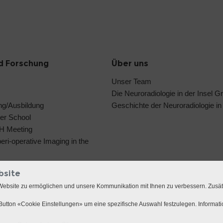
d Forschung
Über uns
Unser Team
Die Neuroradiologie in der Insel G
ng/Ausbildung
Geschichte der Neuroradiologie in
er School
IH Meeting
ri-operative Imaging in the
bsite
Website zu ermöglichen und unsere Kommunikation mit Ihnen zu verbessern. Zusä
utton «Cookie Einstellungen» um eine spezifische Auswahl festzulegen. Informat