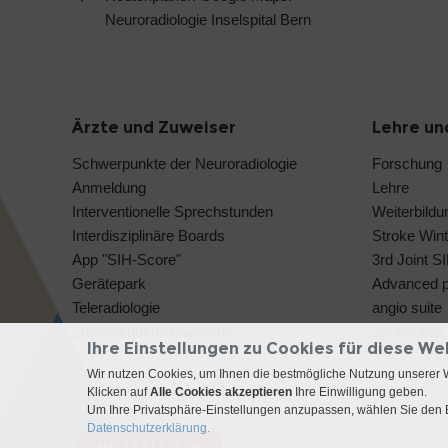
Neuroradiologie Inselspital Bern
Ärzte und Zuweiser
Lehre un
Schwerpunkte der Neuroradiologie
Forschung
Anmeldung
Lehre
Interventionelle Sprechstunden
Weiterbildu
Interdisziplinäre Boards
Stroke Wint
App "SIH-Score"
3rd Joint S
Gerätepark
Advanced pe
Teleradiologie
angio suite
Zuweisenden-Newsletter
Sponsoren
Ihre Einstellungen zu Cookies für diese We
Wir nutzen Cookies, um Ihnen die bestmögliche Nutzung unserer 
Klicken auf
Alle Cookies akzeptieren
Ihre Einwilligung geben.
Um Ihre Privatsphäre-Einstellungen anzupassen, wählen Sie den B
Datenschutzerklärung.
NOTFALL 24H