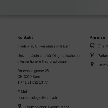
Kontakt
Anreise
Inselspital, Universitätsspital Bern
Öffent
Universitätsinstitut für Diagnostische und
Parkmö
Interventionelle Neuroradiologie
Situat
Rosenbühlgasse 25
CH-3010 Bern
T +41 31 632 13 77
E-Mail:
neuroradiologie@
insel.ch
Routenplaner: Google Maps: