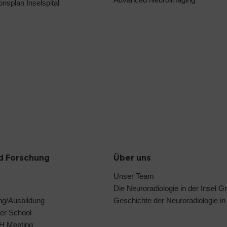
ionsplan Inselspital
d Forschung
Über uns
Unser Team
Die Neuroradiologie in der Insel G
ng/Ausbildung
Geschichte der Neuroradiologie in
er School
IH Meeting