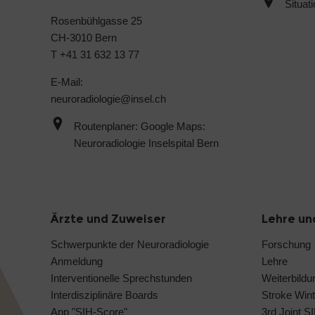
Situat
Rosenbühlgasse 25
CH-3010 Bern
T +41 31 632 13 77
E-Mail:
neuroradiologie@
insel.ch
Routenplaner: Google Maps:
Neuroradiologie Inselspital Bern
Ärzte und Zuweiser
Lehre un
Schwerpunkte der Neuroradiologie
Forschung
Anmeldung
Lehre
Interventionelle Sprechstunden
Weiterbildu
Interdisziplinäre Boards
Stroke Wint
App "SIH-Score"
3rd Joint S