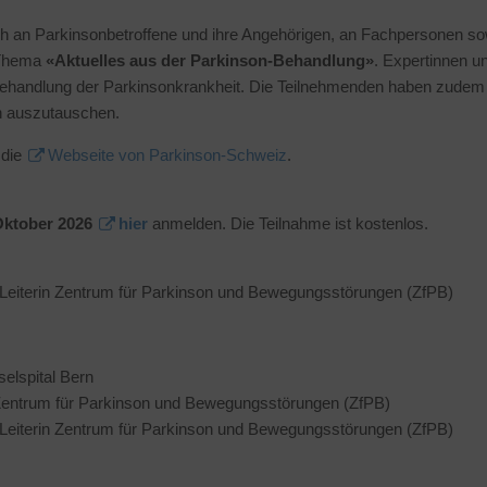
h an Parkinsonbetroffene und ihre Angehörigen, an Fachpersonen sowie
 Thema
«Aktuelles aus der Parkinson-Behandlung»
. Expertinnen u
Behandlung der Parkinsonkrankheit. Die Teilnehmenden haben zudem d
n auszutauschen.
 die
Webseite von Parkinson-Schweiz
.
Oktober 2026
hier
anmelden. Die Teilnahme ist kostenlos.
v. Leiterin Zentrum für Parkinson und Bewegungsstörungen (ZfPB)
selspital Bern
r Zentrum für Parkinson und Bewegungsstörungen (ZfPB)
v. Leiterin Zentrum für Parkinson und Bewegungsstörungen (ZfPB)