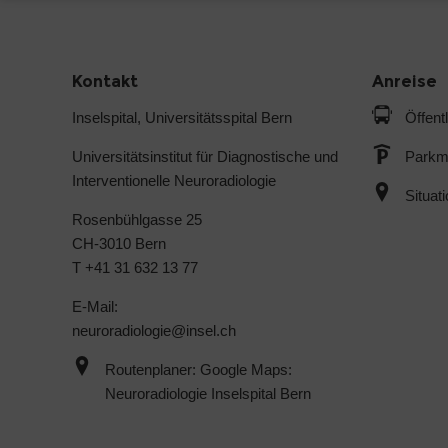
Kontakt
Anreise
Inselspital, Universitätsspital Bern
Öffent
Universitätsinstitut für Diagnostische und
Parkmö
Interventionelle Neuroradiologie
Situat
Rosenbühlgasse 25
CH-3010 Bern
T +41 31 632 13 77
E-Mail:
neuroradiologie@
insel.ch
Routenplaner: Google Maps:
Neuroradiologie Inselspital Bern